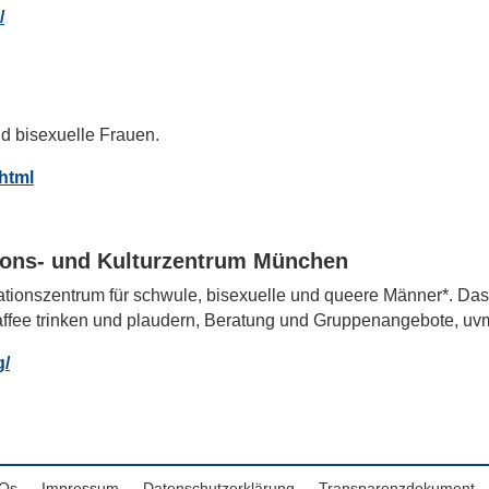
/
nd bisexuelle Frauen.
.html
ons- und Kulturzentrum München
ionszentrum für schwule, bisexuelle und queere Männer*. Das
affee trinken und plaudern, Beratung und Gruppenangebote, uv
g/
Qs
Impressum
Datenschutzerklärung
Transparenzdokument