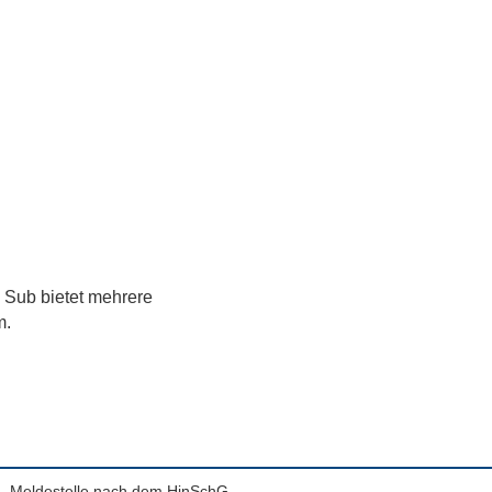
 Sub bietet mehrere
m.
Meldestelle nach dem HinSchG